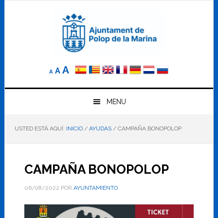
Saltar
Saltar
Saltar
a
al
al
la
contenido
pie
navegación
principal
de
principal
página
Reducir
Tamaño
Aumentar
A
A
A
el
de
el
tamaño
letra
de
tamaño
letra.
MENU
normal.
de
USTED ESTÁ AQUÍ:
INICIO
/
AYUDAS
/
CAMPAÑA BONOPOLOP
letra
CAMPAÑA BONOPOLOP
06/08/2022
POR
AYUNTAMIENTO