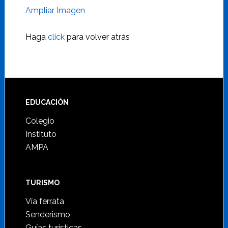
Ampliar Imagen
Haga
click
para volver atrás
Footer
EDUCACIÓN
Colegio
Instituto
AMPA
TURISMO
Vía ferrata
Senderismo
Guías turísticas