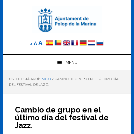
Saltar
Saltar
Saltar
a
al
al
la
contenido
pie
navegación
principal
de
principal
página
Reducir
Tamaño
Aumentar
A
A
A
el
de
el
tamaño
letra
de
tamaño
letra.
MENU
normal.
de
USTED ESTÁ AQUÍ:
INICIO
/
CAMBIO DE GRUPO EN EL ÚLTIMO DÍA
letra
DEL FESTIVAL DE JAZZ.
Cambio de grupo en el
último día del festival de
Jazz.