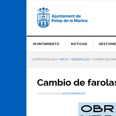
Saltar
Saltar
Saltar
a
al
al
la
contenido
pie
navegación
principal
de
principal
página
AYUNTAMIENTO
NOTICIAS
GESTIONE
USTED ESTÁ AQUÍ:
INICIO
/
GENERALES
/
CAMBIO DE FA
Cambio de farola
17/02/2023
POR
AYUNTAMIENTO