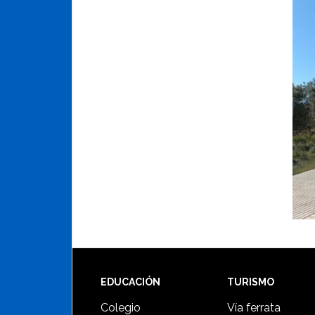
Footer
EDUCACIÓN
TURISMO
Colegio
Vía ferrata