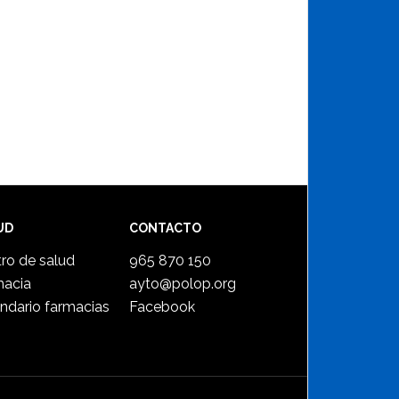
UD
CONTACTO
ro de salud
965 870 150
macia
ayto@polop.org
ndario farmacias
Facebook