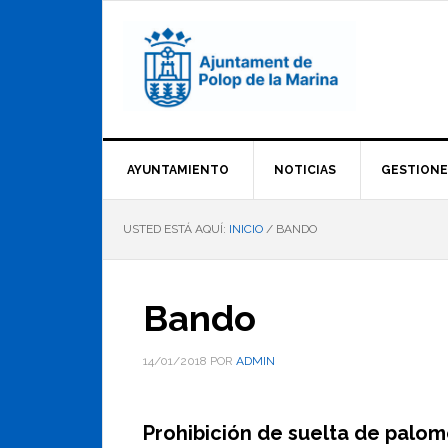
Saltar
Saltar
Saltar
a
al
al
la
contenido
pie
navegación
principal
de
principal
página
AYUNTAMIENTO
NOTICIAS
GESTIONE
USTED ESTÁ AQUÍ:
INICIO
/
BANDO
Bando
14/01/2018
POR
ADMIN
Prohibición de suelta de palo