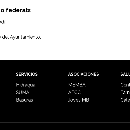
no federats
df.
s del Ayuntamiento.
SERVICIOS
ASOCIACIONES
SAL
Hidraqua
MEMBA
Cent
SUMA
AECC
Far
Basuras
Joves MB
Cale