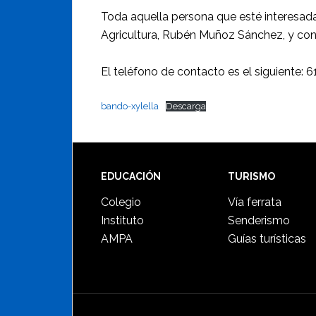
Toda aquella persona que esté interesada 
Agricultura, Rubén Muñoz Sánchez, y conc
El teléfono de contacto es el siguiente: 
bando-xylella
Descarga
Footer
EDUCACIÓN
TURISMO
Colegio
Vía ferrata
Instituto
Senderismo
AMPA
Guías turísticas