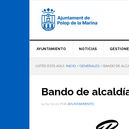
Saltar
Saltar
Saltar
a
al
al
la
contenido
pie
navegación
principal
de
principal
página
AYUNTAMIENTO
NOTICIAS
GESTIONE
USTED ESTÁ AQUÍ:
INICIO
/
GENERALES
/
BANDO DE ALC
Bando de alcaldí
11/11/2022
POR
AYUNTAMIENTO