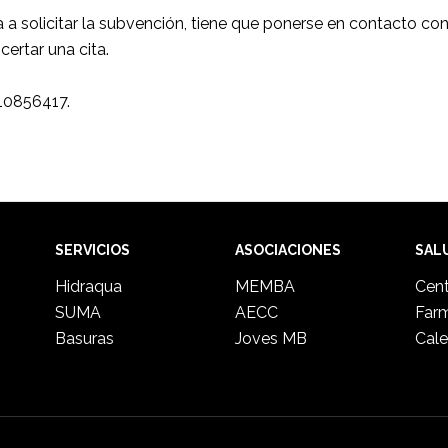
a solicitar la subvención, tiene que ponerse en contacto con e
ertar una cita.
610856417.
SERVICIOS
ASOCIACIONES
SAL
Hidraqua
MEMBA
Cent
SUMA
AECC
Far
Basuras
Joves MB
Cale