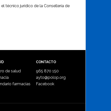
l técnico jurídico de la Consellería de
UD
CONTACTO
ro de salud
965 870 150
macia
ayto@polop.org
ndario farmacias
Facebook