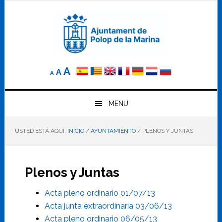
Saltar
Saltar
Saltar
a
al
al
la
contenido
pie
navegación
principal
de
principal
página
Reducir
Tamaño
Aumentar
A
A
A
el
de
el
tamaño
letra
de
tamaño
letra.
MENU
normal.
de
USTED ESTÁ AQUÍ:
INICIO
/
AYUNTAMIENTO
/
PLENOS Y JUNTAS
letra
Plenos y Juntas
Acta pleno ordinario 01/07/13
Acta junta extraordinaria 03/06/13
Acta pleno ordinario 06/05/13