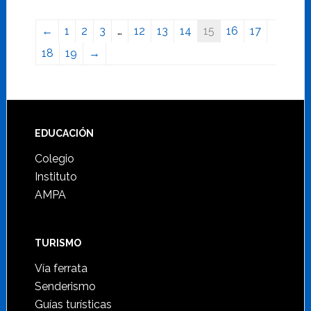
←
1
2
3
…
12
13
14
15
16
17
18
19
→
Footer
EDUCACIÓN
Colegio
Instituto
AMPA
TURISMO
Vía ferrata
Senderismo
Guías turísticas