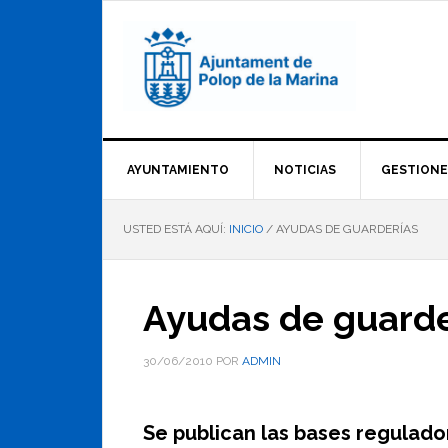
Saltar
Saltar
Saltar
a
al
al
la
contenido
pie
navegación
principal
de
principal
página
AYUNTAMIENTO
NOTICIAS
GESTIONE
USTED ESTÁ AQUÍ:
INICIO
/
AYUDAS DE GUARDERÍAS
Ayudas de guarde
30/06/2010
POR
ADMIN
Se publican las bases regulado