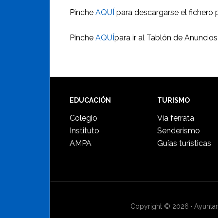
Pinche
AQUÍ
para descargarse el fichero p
Pinche
AQUÍ
para ir al Tablón de Anuncios
Footer
EDUCACIÓN
TURISMO
Colegio
Vía ferrata
Instituto
Senderismo
AMPA
Guías turísticas
Copyright © 2026 · Ayuntami