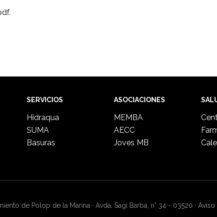
df.
SERVICIOS
ASOCIACIONES
SAL
Hidraqua
MEMBA
Cent
SUMA
AECC
Far
Basuras
Joves MB
Cale
ento de Polop de la Marina · Avda. Sagi Barba, n° 34 - 03520 ·
Aviso 