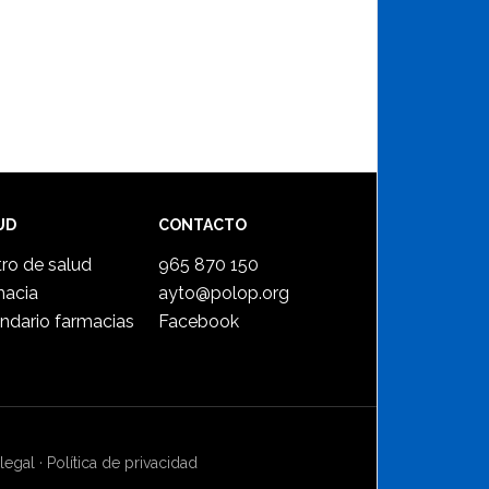
UD
CONTACTO
ro de salud
965 870 150
macia
ayto@polop.org
ndario farmacias
Facebook
legal
·
Política de privacidad