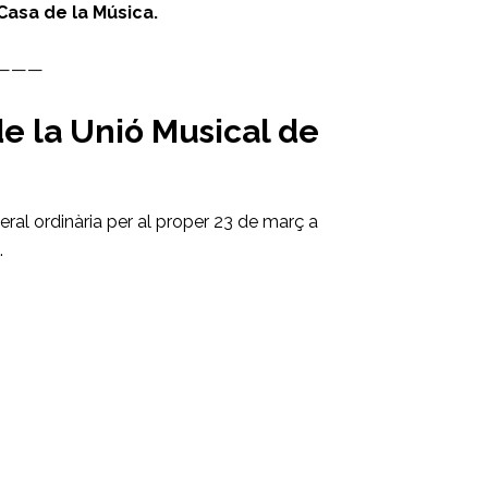
 Casa de la Música.
———
e la Unió Musical de
ral ordinària per al proper 23 de març a
.