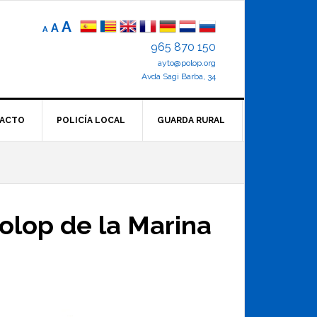
Reducir
Tamaño
Aumentar
A
A
A
el
de
el
965 870 150
tamaño
letra
de
ayto@polop.org
tamaño
letra.
normal.
Avda Sagi Barba, 34
de
letra
ACTO
POLICÍA LOCAL
GUARDA RURAL
olop de la Marina