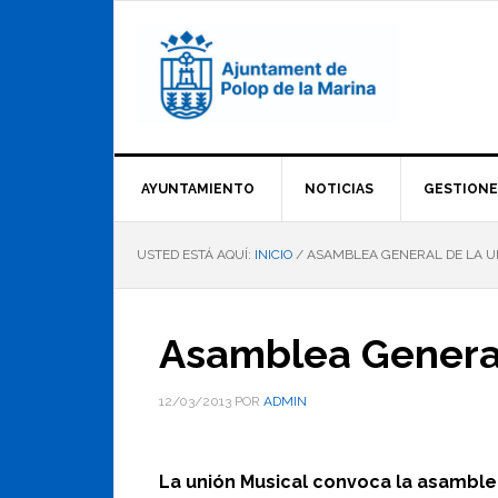
Saltar
Saltar
Saltar
a
al
al
la
contenido
pie
navegación
principal
de
principal
página
AYUNTAMIENTO
NOTICIAS
GESTIONE
USTED ESTÁ AQUÍ:
INICIO
/
ASAMBLEA GENERAL DE LA UN
Asamblea General
12/03/2013
POR
ADMIN
La unión Musical convoca la asamblea