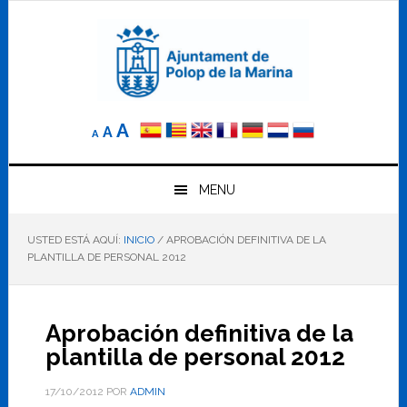
Saltar
Saltar
Saltar
a
al
al
la
contenido
pie
navegación
principal
de
principal
página
Reducir
Tamaño
Aumentar
A
A
A
el
de
el
tamaño
letra
de
tamaño
letra.
MENU
normal.
de
USTED ESTÁ AQUÍ:
INICIO
/
APROBACIÓN DEFINITIVA DE LA
letra
PLANTILLA DE PERSONAL 2012
Aprobación definitiva de la
plantilla de personal 2012
17/10/2012
POR
ADMIN