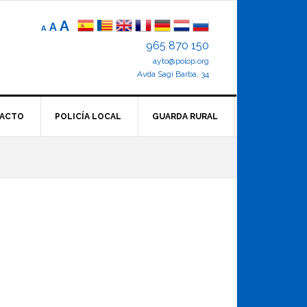
Reducir
Tamaño
Aumentar
A
A
A
el
de
el
965 870 150
tamaño
letra
de
ayto@polop.org
tamaño
letra.
normal.
Avda Sagi Barba, 34
de
letra
ACTO
POLICÍA LOCAL
GUARDA RURAL