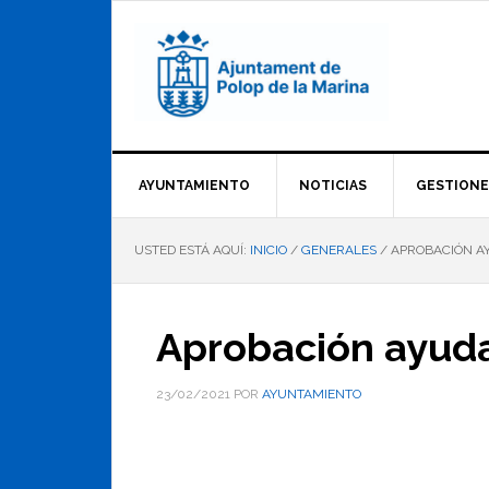
Saltar
Saltar
Saltar
a
al
al
la
contenido
pie
navegación
principal
de
principal
página
AYUNTAMIENTO
NOTICIAS
GESTIONE
USTED ESTÁ AQUÍ:
INICIO
/
GENERALES
/
APROBACIÓN AY
Aprobación ayuda
23/02/2021
POR
AYUNTAMIENTO