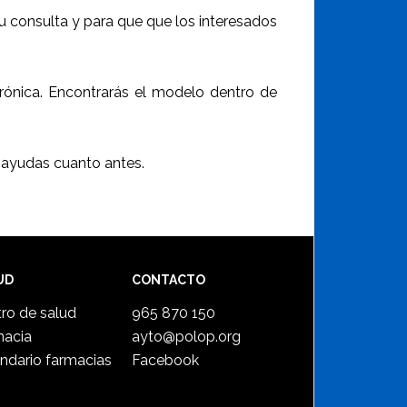
u consulta y para que que los interesados
trónica. Encontrarás el modelo dentro de
 ayudas cuanto antes.
UD
CONTACTO
ro de salud
965 870 150
macia
ayto@polop.org
ndario farmacias
Facebook