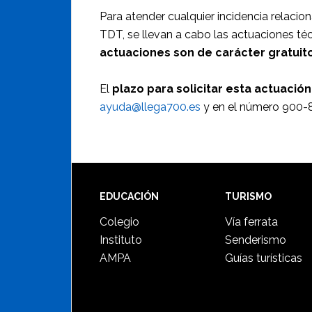
Para atender cualquier incidencia relacion
TDT, se llevan a cabo las actuaciones téc
actuaciones son de carácter gratuito
El
plazo para solicitar esta actuación
ayuda@llega700.es
y en el número 900-
Footer
EDUCACIÓN
TURISMO
Colegio
Vía ferrata
Instituto
Senderismo
AMPA
Guías turísticas