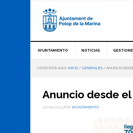
Saltar
Saltar
Saltar
a
al
al
la
contenido
pie
navegación
principal
de
principal
página
AYUNTAMIENTO
NOTICIAS
GESTIONE
USTED ESTÁ AQUÍ:
INICIO
/
GENERALES
/
ANUNCIO DESD
Anuncio desde el
20/05/2023
POR
AYUNTAMIENTO