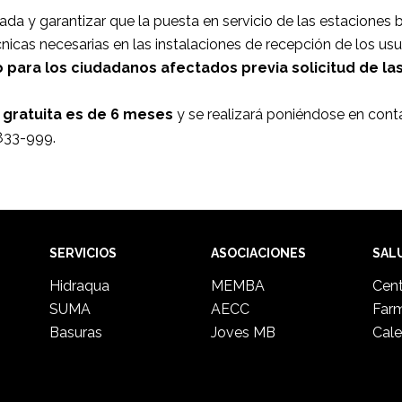
ada y garantizar que la puesta en servicio de las estaciones 
nicas necesarias en las instalaciones de recepción de los us
 para los ciudadanos afectados previa solicitud de la
 gratuita es de
6 meses
y se realizará poniéndose en cont
833-999.
SERVICIOS
ASOCIACIONES
SAL
Hidraqua
MEMBA
Cent
SUMA
AECC
Far
Basuras
Joves MB
Cale