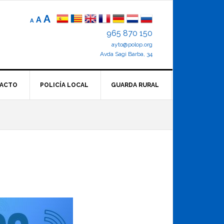
Reducir
Tamaño
Aumentar
A
A
A
el
de
el
965 870 150
tamaño
letra
de
ayto@polop.org
tamaño
letra.
normal.
Avda Sagi Barba, 34
de
letra
ACTO
POLICÍA LOCAL
GUARDA RURAL