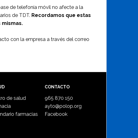
base de telefonía móvil no afecte a la
uarios de TDT.
Recordamos que estas
s mismas.
acto con la empresa a través del correo
UD
CONTACTO
ro de salud
965 870 150
macia
ayto@polop.org
ndario farmacias
Facebook