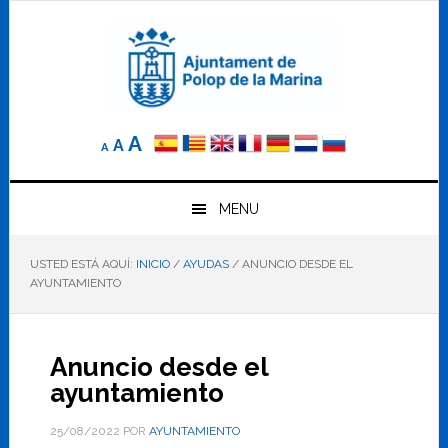
Saltar
Saltar
Saltar
a
al
al
la
contenido
pie
navegación
principal
de
principal
página
Reducir
Tamaño
Aumentar
A
A
A
el
de
el
tamaño
letra
de
tamaño
letra.
MENU
normal.
de
USTED ESTÁ AQUÍ:
INICIO
/
AYUDAS
/
ANUNCIO DESDE EL
letra
AYUNTAMIENTO
Anuncio desde el
ayuntamiento
25/08/2022
POR
AYUNTAMIENTO