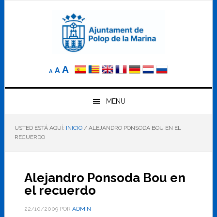
Saltar
Saltar
Saltar
a
al
al
la
contenido
pie
navegación
principal
de
principal
página
Reducir
Tamaño
Aumentar
A
A
A
el
de
el
tamaño
letra
de
tamaño
letra.
MENU
normal.
de
USTED ESTÁ AQUÍ:
INICIO
/
ALEJANDRO PONSODA BOU EN EL
letra
RECUERDO
Alejandro Ponsoda Bou en
el recuerdo
22/10/2009
POR
ADMIN