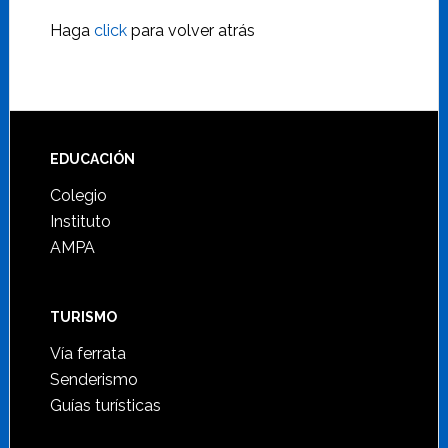
Haga
click
para volver atrás
Footer
EDUCACIÓN
Colegio
Instituto
AMPA
TURISMO
Vía ferrata
Senderismo
Guías turísticas