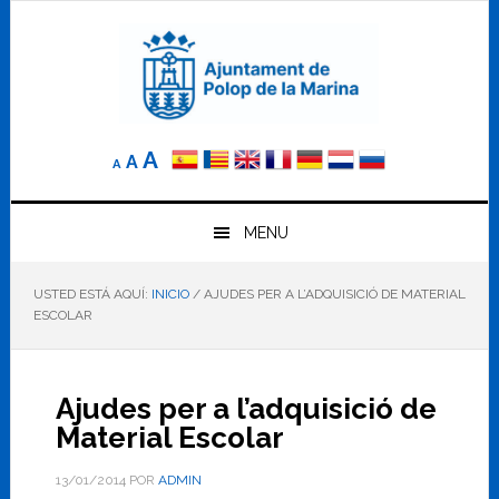
Saltar
Saltar
Saltar
a
al
al
la
contenido
pie
navegación
principal
de
principal
página
Reducir
Tamaño
Aumentar
A
A
A
el
de
el
tamaño
letra
de
tamaño
letra.
MENU
normal.
de
USTED ESTÁ AQUÍ:
INICIO
/
AJUDES PER A L’ADQUISICIÓ DE MATERIAL
letra
ESCOLAR
Ajudes per a l’adquisició de
Material Escolar
13/01/2014
POR
ADMIN