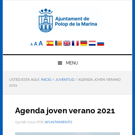
Saltar
Saltar
Saltar
a
al
al
la
contenido
pie
navegación
principal
de
principal
página
Reducir
Tamaño
Aumentar
A
A
A
el
de
el
tamaño
letra
de
tamaño
letra.
MENU
normal.
de
USTED ESTÁ AQUÍ:
INICIO
/
JUVENTUD
/
AGENDA JOVEN VERANO
letra
2021
Agenda joven verano 2021
05/08/2021
POR
AYUNTAMIENTO