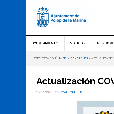
Saltar
Saltar
Saltar
a
al
al
la
contenido
pie
navegación
principal
de
principal
página
AYUNTAMIENTO
NOTICIAS
GESTIONE
USTED ESTÁ AQUÍ:
INICIO
/
GENERALES
/
ACTUALIZACIÓN
Actualización CO
14/05/2021
POR
AYUNTAMIENTO