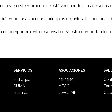
urso y en este momento se está vacunando a las personas d
rá empezar a vacunar, a principios de junio, a las personas d
con un comportamiento responsable. Vuestro comportamiento 
SERVICIOS
ASOCIACIONES
SAL
Hidraqua
MEMBA
Cent
SUMA
AECC
Far
Basuras
Joves MB
Cale