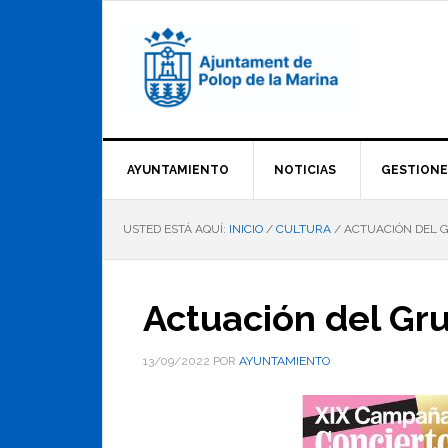
Saltar
Saltar
Saltar
a
al
al
la
contenido
pie
navegación
principal
de
principal
página
AYUNTAMIENTO
NOTICIAS
GESTIONE
USTED ESTÁ AQUÍ:
INICIO
/
CULTURA
/
ACTUACIÓN DEL G
Actuación del Gr
13/09/2022
POR
AYUNTAMIENTO