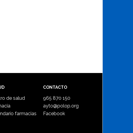
UD
CONTACTO
ro de salud
965 870 150
macia
ayto@polop.org
ndario farmacias
Facebook