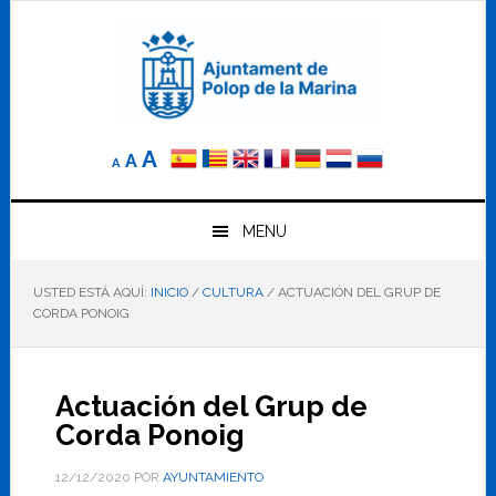
Saltar
Saltar
Saltar
a
al
al
la
contenido
pie
navegación
principal
de
principal
página
Reducir
Tamaño
Aumentar
A
A
A
el
de
el
tamaño
letra
de
tamaño
letra.
MENU
normal.
de
USTED ESTÁ AQUÍ:
INICIO
/
CULTURA
/
ACTUACIÓN DEL GRUP DE
letra
CORDA PONOIG
Actuación del Grup de
Corda Ponoig
12/12/2020
POR
AYUNTAMIENTO