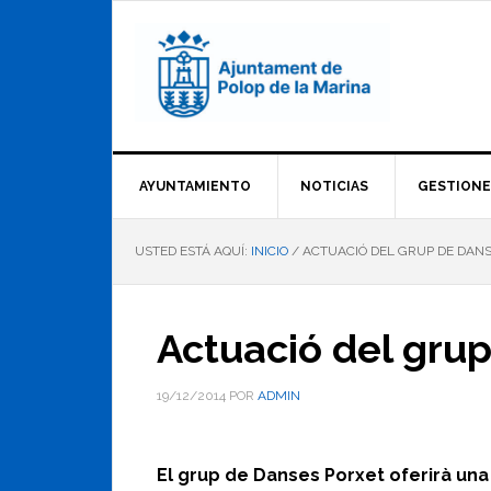
Saltar
Saltar
Saltar
a
al
al
la
contenido
pie
navegación
principal
de
principal
página
AYUNTAMIENTO
NOTICIAS
GESTIONE
USTED ESTÁ AQUÍ:
INICIO
/
ACTUACIÓ DEL GRUP DE DANS
Actuació del gru
19/12/2014
POR
ADMIN
El grup de Danses Porxet oferirà un