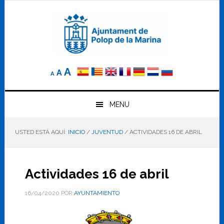
Saltar
Saltar
Saltar
a
al
al
la
contenido
pie
navegación
principal
de
principal
página
Reducir
Tamaño
Aumentar
A
A
A
el
de
el
tamaño
letra
de
tamaño
letra.
MENU
normal.
de
USTED ESTÁ AQUÍ:
INICIO
/
JUVENTUD
/
ACTIVIDADES 16 DE ABRIL
letra
Actividades 16 de abril
16/04/2020
POR
AYUNTAMIENTO