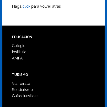
Haga
click
para volver atrás
Footer
EDUCACIÓN
Colegio
Instituto
AMPA
TURISMO
Vía ferrata
Senderismo
Guías turísticas