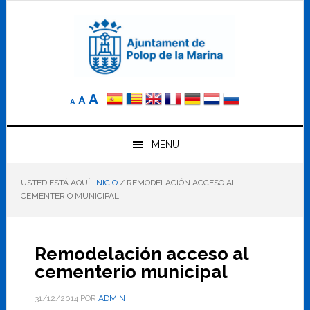
Saltar
Saltar
Saltar
a
al
al
la
contenido
pie
navegación
principal
de
principal
página
Reducir
Tamaño
Aumentar
A
A
A
el
de
el
tamaño
letra
de
tamaño
letra.
MENU
normal.
de
USTED ESTÁ AQUÍ:
INICIO
/
REMODELACIÓN ACCESO AL
letra
CEMENTERIO MUNICIPAL
Remodelación acceso al
cementerio municipal
31/12/2014
POR
ADMIN