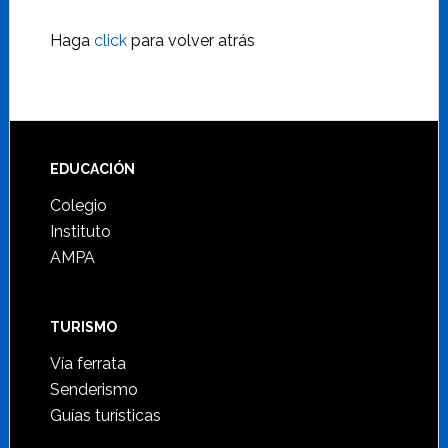
Haga
click
para volver atrás
Footer
EDUCACIÓN
Colegio
Instituto
AMPA
TURISMO
Vía ferrata
Senderismo
Guías turísticas