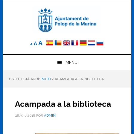
Saltar
Saltar
Saltar
a
al
al
la
contenido
pie
navegación
principal
de
principal
página
Reducir
Tamaño
Aumentar
A
A
A
el
de
el
tamaño
letra
de
tamaño
letra.
MENU
normal.
de
USTED ESTÁ AQUÍ:
INICIO
/
ACAMPADA A LA BIBLIOTECA
letra
Acampada a la biblioteca
28/03/2018
POR
ADMIN