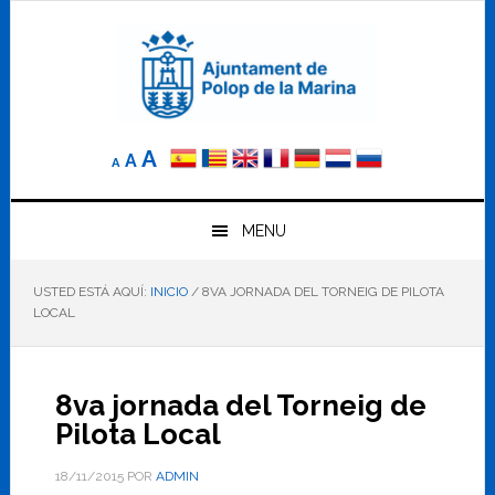
Saltar
Saltar
Saltar
a
al
al
la
contenido
pie
navegación
principal
de
principal
página
Reducir
Tamaño
Aumentar
A
A
A
el
de
el
tamaño
letra
de
tamaño
letra.
MENU
normal.
de
USTED ESTÁ AQUÍ:
INICIO
/
8VA JORNADA DEL TORNEIG DE PILOTA
letra
LOCAL
8va jornada del Torneig de
Pilota Local
18/11/2015
POR
ADMIN