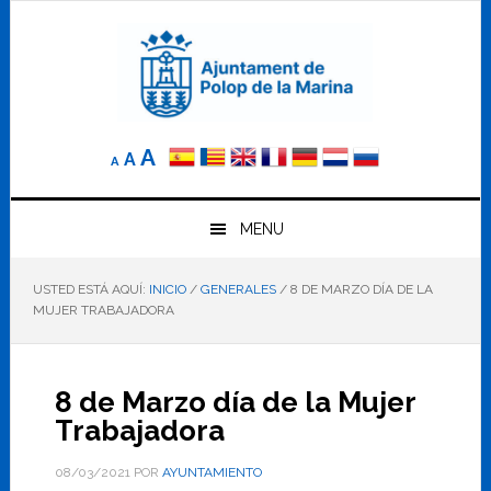
Saltar
Saltar
Saltar
a
al
al
la
contenido
pie
navegación
principal
de
principal
página
Reducir
Tamaño
Aumentar
A
A
A
el
de
el
tamaño
letra
de
tamaño
letra.
MENU
normal.
de
USTED ESTÁ AQUÍ:
INICIO
/
GENERALES
/
8 DE MARZO DÍA DE LA
letra
MUJER TRABAJADORA
8 de Marzo día de la Mujer
Trabajadora
08/03/2021
POR
AYUNTAMIENTO