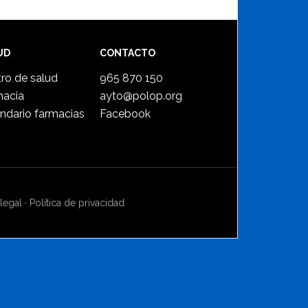
UD
CONTACTO
ro de salud
965 870 150
macia
ayto@polop.org
ndario farmacias
Facebook
legal
·
Política de privacidad