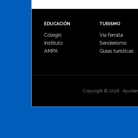
Footer
EDUCACIÓN
TURISMO
Colegio
Vía ferrata
Instituto
Senderismo
AMPA
Guías turísticas
Copyright © 2026 · Ayuntami