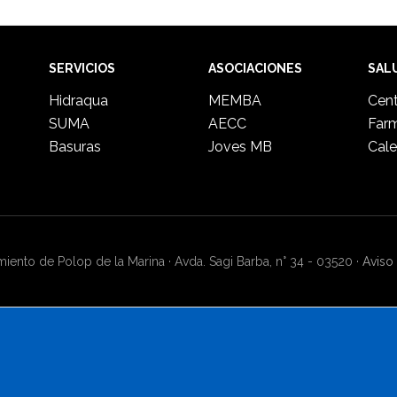
SERVICIOS
ASOCIACIONES
SAL
Hidraqua
MEMBA
Cent
SUMA
AECC
Far
Basuras
Joves MB
Cale
ento de Polop de la Marina · Avda. Sagi Barba, n° 34 - 03520 ·
Aviso 