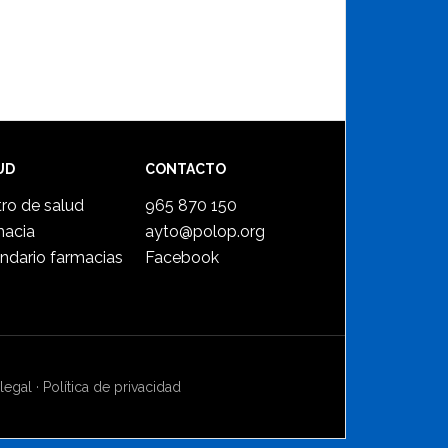
UD
CONTACTO
ro de salud
965 870 150
macia
ayto@polop.org
ndario farmacias
Facebook
legal
·
Política de privacidad