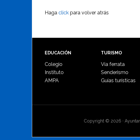
Haga
click
para volver atrás
Footer
EDUCACIÓN
TURISMO
Colegio
Vía ferrata
Instituto
Senderismo
AMPA
Guías turísticas
Copyright © 2026 · Ayuntami