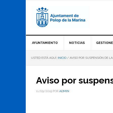
Saltar
Saltar
Saltar
a
al
al
la
contenido
pie
navegación
principal
de
principal
página
AYUNTAMIENTO
NOTICIAS
GESTIONE
USTED ESTÁ AQUÍ:
INICIO
/
AVISO POR SUSPENSIÓN DE LA
Aviso por suspens
11/09/2019
POR
ADMIN