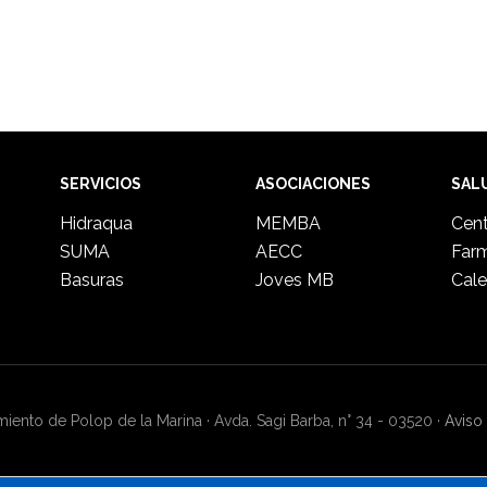
SERVICIOS
ASOCIACIONES
SAL
Hidraqua
MEMBA
Cent
SUMA
AECC
Far
Basuras
Joves MB
Cale
ento de Polop de la Marina · Avda. Sagi Barba, n° 34 - 03520 ·
Aviso 