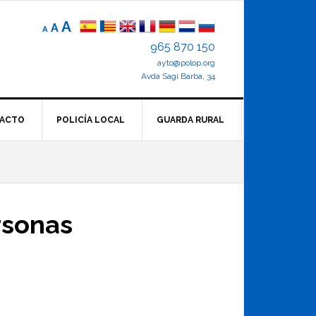
Reducir
Tamaño
Aumentar
A
A
A
el
de
el
965 870 150
tamaño
letra
de
ayto@polop.org
tamaño
letra.
normal.
Avda Sagi Barba, 34
de
letra
ACTO
POLICÍA LOCAL
GUARDA RURAL
rsonas