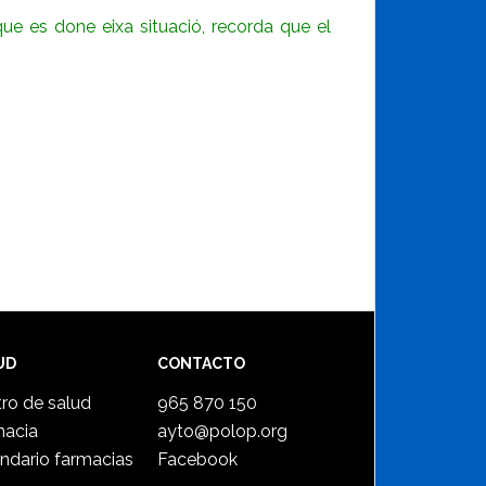
ue es done eixa situació, recorda que el
UD
CONTACTO
ro de salud
965 870 150
macia
ayto@polop.org
ndario farmacias
Facebook