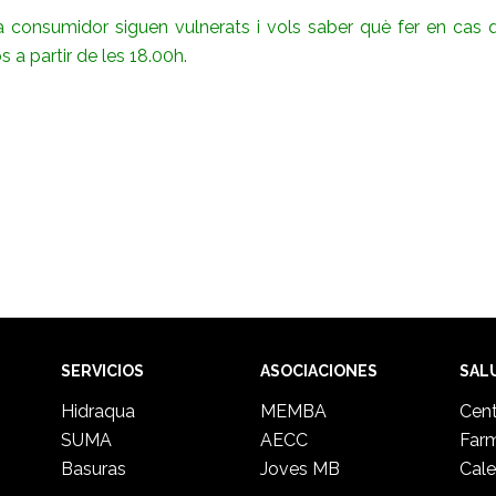
 consumidor siguen vulnerats i vols saber què fer en cas q
s a partir de les 18.00h.
SERVICIOS
ASOCIACIONES
SAL
Hidraqua
MEMBA
Cent
SUMA
AECC
Far
Basuras
Joves MB
Cale