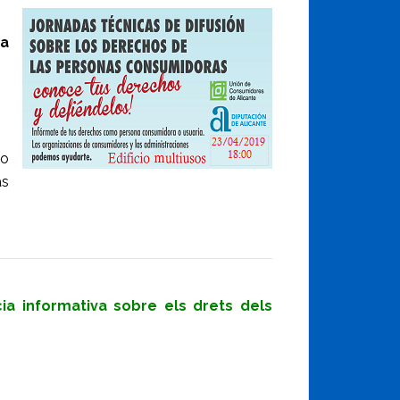
na
so
as
ncia informativa sobre els drets dels