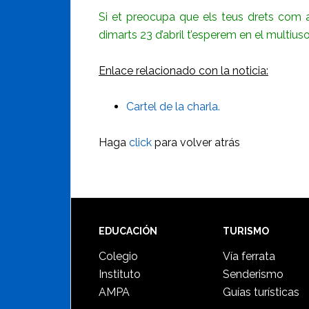
Si et preocupa que els teus drets com a
dimarts 23 d’abril t’esperem en el multiuso
Enlace relacionado con la noticia:
Cartel de la charla.
Haga
click
para volver atrás
Footer
EDUCACIÓN
TURISMO
Colegio
Vía ferrata
Instituto
Senderismo
AMPA
Guías turísticas