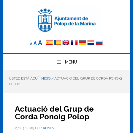
Saltar
Saltar
Saltar
a
al
al
la
contenido
pie
navegación
principal
de
principal
página
Reducir
Tamaño
Aumentar
A
A
A
el
de
el
tamaño
letra
de
tamaño
letra.
MENU
normal.
de
USTED ESTÁ AQUÍ:
INICIO
/
ACTUACIÓ DEL GRUP DE CORDA PONOIG
letra
POLOP
Actuació del Grup de
Corda Ponoig Polop
27/03/2019
POR
ADMIN