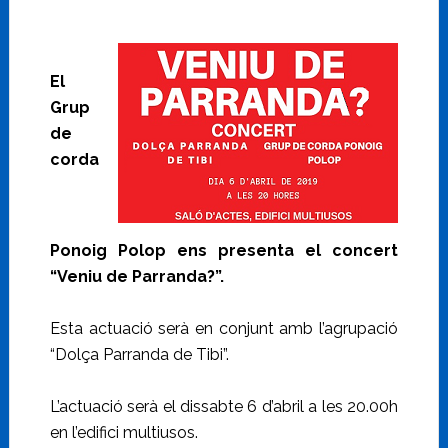
El
Grup
de
corda
Ponoig Polop ens presenta el concert
“Veniu de Parranda?”.
Esta actuació serà en conjunt amb l’agrupació
“Dolça Parranda de Tibi”.
L’actuació serà el dissabte 6 d’abril a les 20.00h
en l’edifici multiusos.