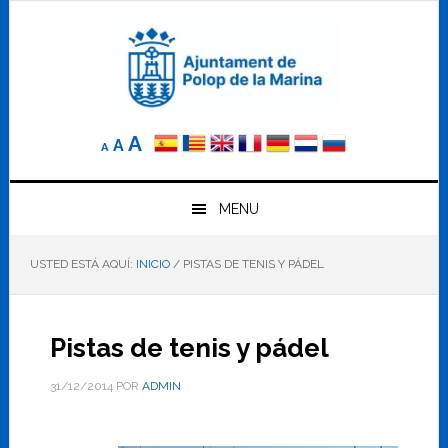
Saltar
Saltar
Saltar
a
al
al
la
contenido
pie
navegación
principal
de
principal
página
Reducir
Tamaño
Aumentar
A
A
A
el
de
el
tamaño
letra
de
tamaño
letra.
MENU
normal.
de
USTED ESTÁ AQUÍ:
INICIO
/
PISTAS DE TENIS Y PÁDEL
letra
Pistas de tenis y pádel
31/12/2014
POR
ADMIN