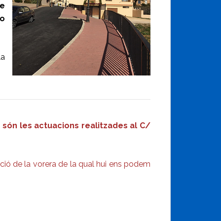
de
no
la
són les actuacions realitzades al C/
ació de la vorera de la qual hui ens podem