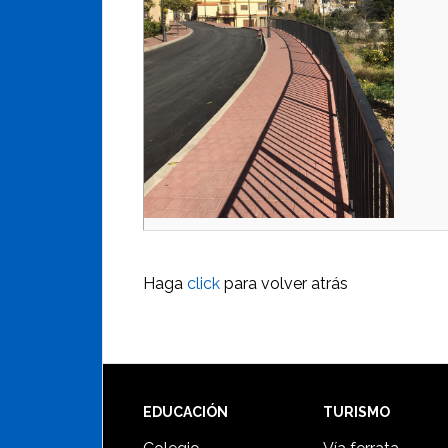
Haga
click
para volver atrás
Footer
EDUCACIÓN
TURISMO