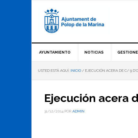
Saltar
Saltar
Saltar
a
al
al
la
contenido
pie
navegación
principal
de
principal
página
AYUNTAMIENTO
NOTICIAS
GESTIONE
USTED ESTÁ AQUÍ:
INICIO
/
EJECUCIÓN ACERA DE C/ 9 D
Ejecución acera 
31/12/2014
POR
ADMIN