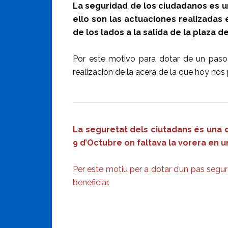
La seguridad de los ciudadanos es 
ello son las actuaciones realizadas
de los lados a la salida de la plaza de
Por este motivo para dotar de un paso
realización de la acera de la que hoy nos
La seguretat dels ciutadans és una 
9 d’Octubre on faltava la vorera en un
Per este motiu per a dotar d’un pas segur
beneficiar.