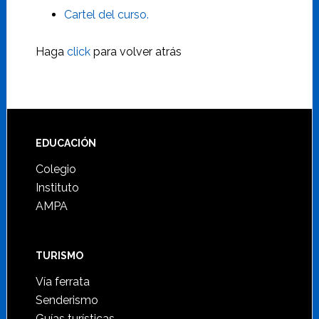
Cartel del curso.
Haga
click
para volver atrás
Footer
EDUCACIÓN
Colegio
Instituto
AMPA
TURISMO
Vía ferrata
Senderismo
Guías turísticas