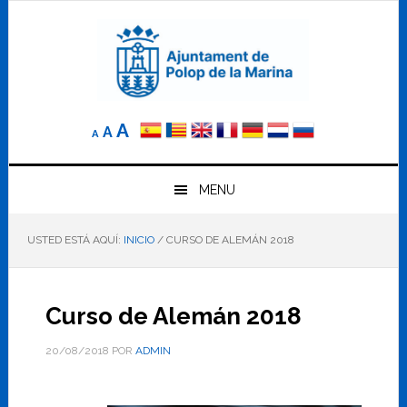
Saltar
Saltar
Saltar
a
al
al
la
contenido
pie
navegación
principal
de
principal
página
Reducir
Tamaño
Aumentar
A
A
A
el
de
el
tamaño
letra
de
tamaño
letra.
MENU
normal.
de
USTED ESTÁ AQUÍ:
INICIO
/
CURSO DE ALEMÁN 2018
letra
Curso de Alemán 2018
20/08/2018
POR
ADMIN