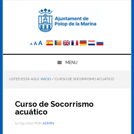
Saltar
Saltar
Saltar
a
al
al
la
contenido
pie
navegación
principal
de
principal
página
Reducir
Tamaño
Aumentar
A
A
A
el
de
el
tamaño
letra
de
tamaño
letra.
MENU
normal.
de
USTED ESTÁ AQUÍ:
INICIO
/
CURSO DE SOCORRISMO ACUÁTICO
letra
Curso de Socorrismo
acuático
11/05/2017
POR
ADMIN