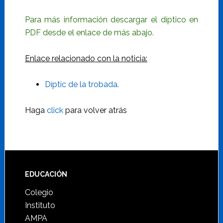
Para más información descargar el díptico en
PDF desde el enlace de más abajo.
Enlace relacionado con la noticia:
Díptic de la trobada.
Haga
click
para volver atrás
Footer
EDUCACIÓN
Colegio
Instituto
AMPA