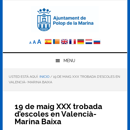
Saltar
Saltar
Saltar
a
al
al
la
contenido
pie
navegación
principal
de
principal
página
Reducir
Tamaño
Aumentar
A
A
A
el
de
el
tamaño
letra
de
tamaño
letra.
MENU
normal.
de
USTED ESTÁ AQUÍ:
INICIO
/
19 DE MAIG XXX TROBADA D’ESCOLES EN
letra
VALENCIÀ- MARINA BAIXA
19 de maig XXX trobada
d’escoles en Valencià-
Marina Baixa