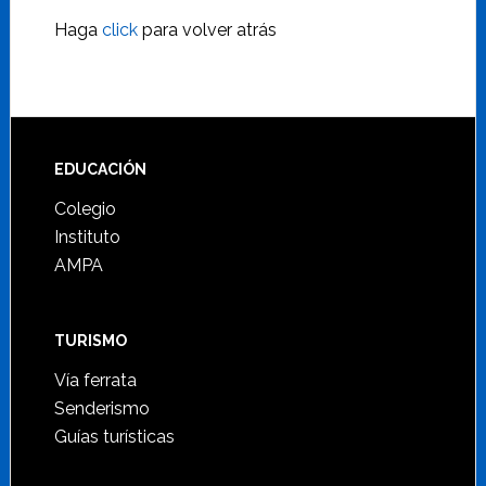
Haga
click
para volver atrás
Footer
EDUCACIÓN
Colegio
Instituto
AMPA
TURISMO
Vía ferrata
Senderismo
Guías turísticas