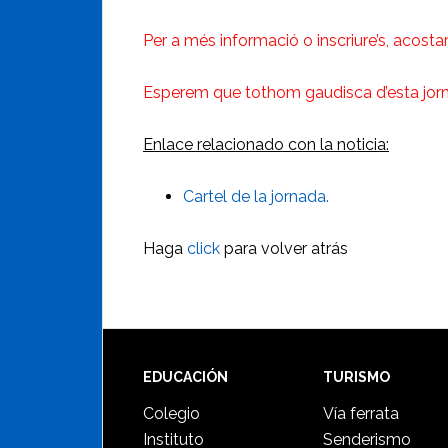
Per a més informació o inscriure’s, acosta
Esperem que tothom gaudisca d’esta jorn
Enlace relacionado con la noticia:
Cartel de la jornada.
Haga
click
para volver atrás
Footer
EDUCACIÓN
TURISMO
Colegio
Vía ferrata
Instituto
Senderismo