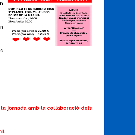
an
on
de
esta jornada amb la col·laboració dels
ll.