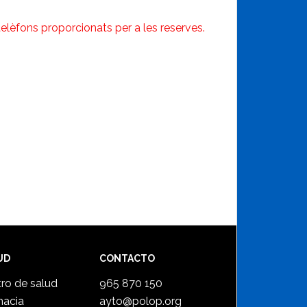
telèfons proporcionats per a les reserves.
UD
CONTACTO
ro de salud
965 870 150
macia
ayto@polop.org