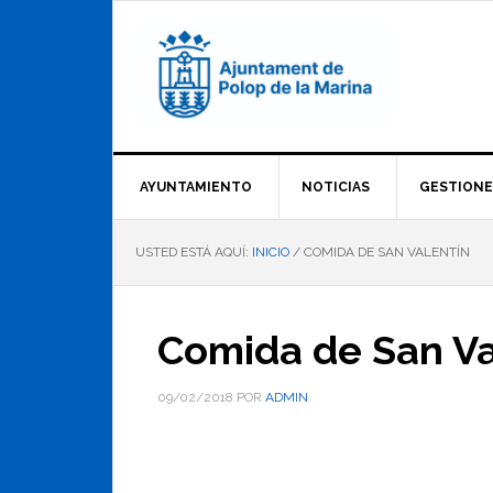
Saltar
Saltar
Saltar
a
al
al
la
contenido
pie
navegación
principal
de
principal
página
AYUNTAMIENTO
NOTICIAS
GESTIONE
USTED ESTÁ AQUÍ:
INICIO
/
COMIDA DE SAN VALENTÍN
Comida de San Va
09/02/2018
POR
ADMIN