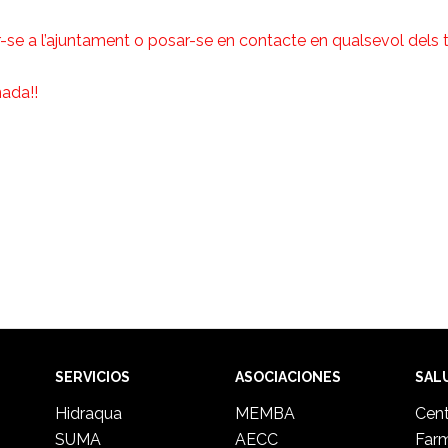
r-se a l’ajuntament o posar-se en contacte en qualsevol dels 
ada!!
SERVICIOS
ASOCIACIONES
SAL
Hidraqua
MEMBA
Cent
SUMA
AECC
Far