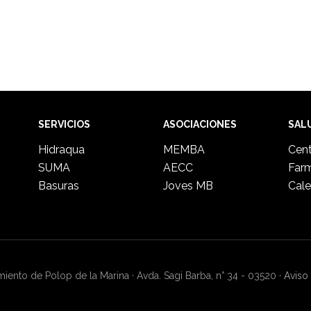
SERVICIOS
ASOCIACIONES
SAL
Hidraqua
MEMBA
Cent
SUMA
AECC
Far
Basuras
Joves MB
Cale
ento de Polop de la Marina · Avda. Sagi Barba, n° 34 - 03520 ·
Aviso 