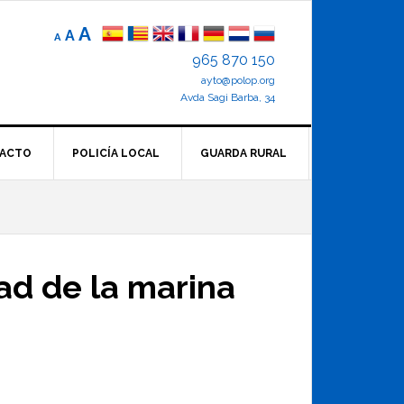
Reducir
Tamaño
Aumentar
A
A
A
el
de
el
965 870 150
tamaño
letra
de
ayto@polop.org
tamaño
letra.
normal.
Avda Sagi Barba, 34
de
letra
ACTO
POLICÍA LOCAL
GUARDA RURAL
ad de la marina