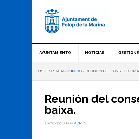
Saltar
Saltar
Saltar
a
al
al
la
contenido
pie
navegación
principal
de
principal
página
AYUNTAMIENTO
NOTICIAS
GESTIONE
USTED ESTÁ AQUÍ:
INICIO
/
REUNIÓN DEL CONSEJO COMAR
Reunión del conse
baixa.
26/01/2018
POR
ADMIN