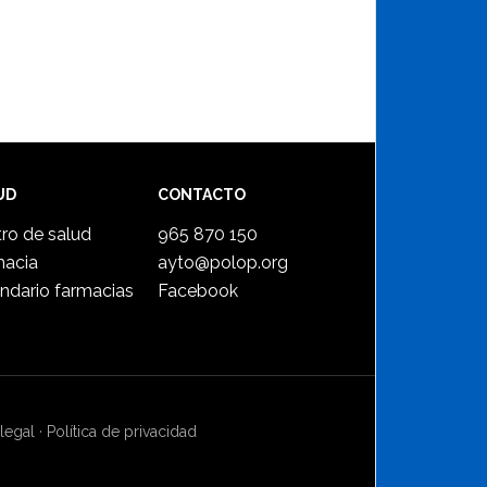
UD
CONTACTO
ro de salud
965 870 150
macia
ayto@polop.org
ndario farmacias
Facebook
legal
·
Política de privacidad