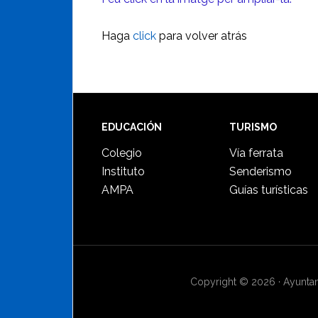
Haga
click
para volver atrás
Footer
EDUCACIÓN
TURISMO
Colegio
Vía ferrata
Instituto
Senderismo
AMPA
Guías turísticas
Copyright © 2026 · Ayuntami