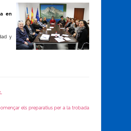
xa en
dad y
.
començar els preparatius per a la trobada