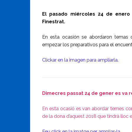
El pasado miércoles 24 de enero 
Finestrat.
En esta ocasión se abordaron temas c
empezar los preparativos para el encuentr
Clickar en la imagen para ampliarla.
Dimecres passat 24 de gener es va re
En esta ocasió es van abordar temes com 
de la dona d’aquest 2018 que tindrà lloc e
Feu click en la imatge per ampliar-la.