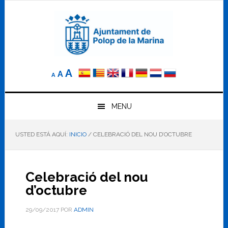
Saltar
Saltar
Saltar
a
al
al
la
contenido
pie
navegación
principal
de
principal
página
Reducir
Tamaño
Aumentar
A
A
A
el
de
el
tamaño
letra
de
tamaño
letra.
MENU
normal.
de
USTED ESTÁ AQUÍ:
INICIO
/
CELEBRACIÓ DEL NOU D’OCTUBRE
letra
Celebració del nou
d’octubre
29/09/2017
POR
ADMIN