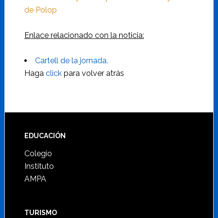
de Polop
Enlace relacionado con la noticia:
Cartell de la jornada.
Haga
click
para volver atrás
Footer
EDUCACIÓN
Colegio
Instituto
AMPA
TURISMO