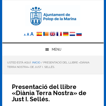
Saltar
Saltar
Saltar
a
al
al
la
contenido
pie
navegación
principal
de
principal
página
Reducir
Tamaño
Aumentar
A
A
A
el
de
el
tamaño
letra
de
tamaño
letra.
MENU
normal.
de
USTED ESTÁ AQUÍ:
INICIO
/
PRESENTACIÓ DEL LLIBRE «DIÀNIA
letra
TERRA NOSTRA» DE JUST I. SELLÉS.
Presentació del llibre
«Diània Terra Nostra» de
Just I. Sellés.