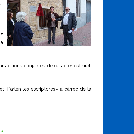
.
ez
la
r accions conjuntes de caràcter cultural,
s: Parlen les escriptores» a càrrec de la
p.