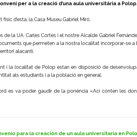
conveni per a la creació d’una aula universitària a Polop
 físic d’esta, la Casa Museu Gabriel Miró.
es de la UA, Carles Cortés i el nostre Alcalde Gabriel Fernánd
documents que permeten a la nostra localitat incorporar-se a 
rritori alacantí.
nt i la localitat de Polop estan en disposició de desenvolupa
ntitat als estudiants i a la població en general.
cord es va poder gaudir de la ponència «Ací conten les done
venio para la creación de un aula universitaria en Polo