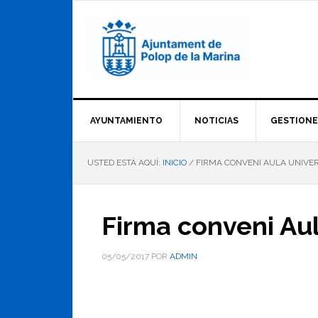
Saltar
Saltar
Saltar
a
al
al
la
contenido
pie
navegación
principal
de
principal
página
AYUNTAMIENTO
NOTICIAS
GESTIONE
USTED ESTÁ AQUÍ:
INICIO
/
FIRMA CONVENI AULA UNIVER
Firma conveni Aul
05/05/2017
POR
ADMIN