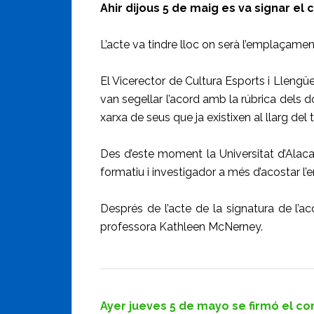
Ahir dijous 5 de maig es va signar el 
L’acte va tindre lloc on serà l’emplaçament
El Vicerector de Cultura Esports i Llengü
van segellar l’acord amb la rúbrica dels 
xarxa de seus que ja existixen al llarg del te
Des d’este moment la Universitat d’Alaca
formatiu i investigador a més d’acostar l’e
Després de l’acte de la signatura de l’a
professora Kathleen McNerney.
Ayer jueves 5 de mayo se firmó el con