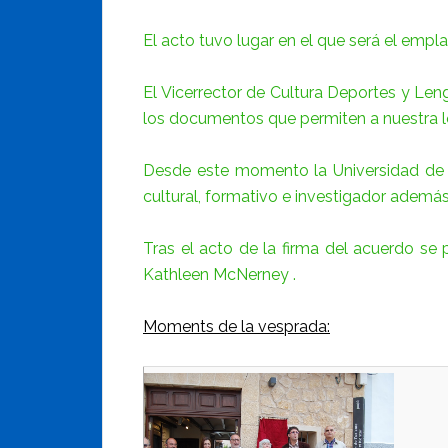
El acto tuvo lugar en el que será el empl
El Vicerrector de Cultura Deportes y Len
los documentos que permiten a nuestra loca
Desde este momento la Universidad de Al
cultural, formativo e investigador además
Tras el acto de la firma del acuerdo se 
Kathleen McNerney .
Moments de la vesprada: