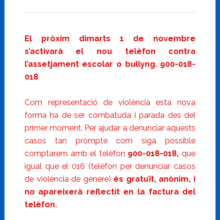
El pròxim dimarts 1 de novembre
s’activarà el nou telèfon contra
l’assetjament escolar o bullyng. 900-018-
018
Com representació de violència esta nova
forma ha de ser combatuda i parada des del
primer moment. Per ajudar a denunciar aquests
casos tan prompte com siga possible
comptarem amb el telèfon
900-018-018,
que
igual que el 016 (telèfon per denunciar casos
de violència de gènere)
és gratuït, anònim, i
no apareixerà reflectit en la factura del
telèfon.