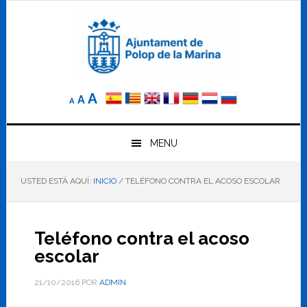
Saltar
Saltar
Saltar
a
al
al
la
contenido
pie
navegación
principal
de
principal
página
Reducir
Tamaño
Aumentar
A
A
A
el
de
el
tamaño
letra
de
tamaño
letra.
MENU
normal.
de
USTED ESTÁ AQUÍ:
INICIO
/
TELÉFONO CONTRA EL ACOSO ESCOLAR
letra
Teléfono contra el acoso
escolar
21/10/2016
POR
ADMIN