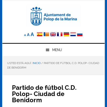
Saltar
Saltar
Saltar
a
al
al
la
contenido
pie
navegación
principal
de
principal
página
Reducir
Tamaño
Aumentar
A
A
A
el
de
el
tamaño
letra
de
tamaño
letra.
MENU
normal.
de
USTED ESTÁ AQUÍ:
INICIO
/
PARTIDO DE FÚTBOL C.D. POLOP- CIUDAD
letra
DE BENIDORM
Partido de fútbol C.D.
Polop- Ciudad de
Benidorm