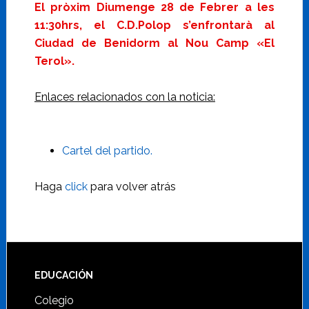
El pròxim Diumenge 28 de Febrer a les
11:30hrs, el C.D.Polop s’enfrontarà al
Ciudad de Benidorm al Nou Camp «El
Terol».
Enlaces relacionados con la noticia:
Cartel del partido.
Haga
click
para volver atrás
Footer
EDUCACIÓN
Colegio