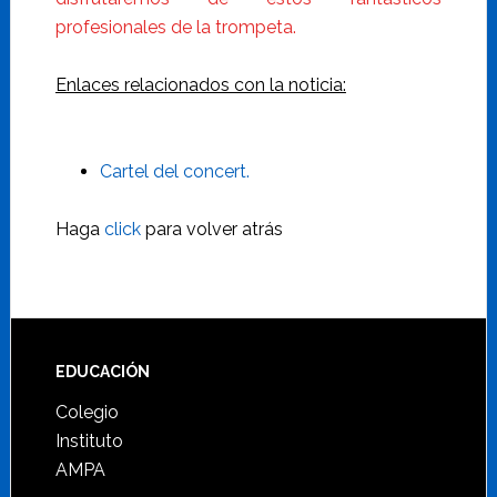
profesionales de la trompeta.
Enlaces relacionados con la noticia:
Cartel del concert.
Haga
click
para volver atrás
Footer
EDUCACIÓN
Colegio
Instituto
AMPA