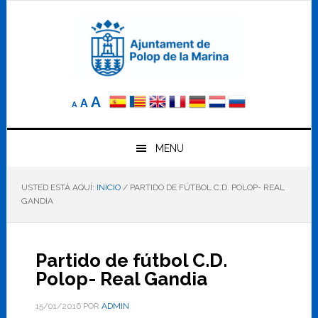
Saltar
Saltar
Saltar
a
al
al
la
contenido
pie
navegación
principal
de
principal
página
Reducir
Tamaño
Aumentar
A
A
A
el
de
el
tamaño
letra
de
tamaño
letra.
MENU
normal.
de
USTED ESTÁ AQUÍ:
INICIO
/
PARTIDO DE FÚTBOL C.D. POLOP- REAL
letra
GANDIA
Partido de fútbol C.D.
Polop- Real Gandia
15/01/2016
POR
ADMIN