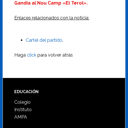
Gandia al Nou Camp «El Terol».
Enlaces relacionados con la noticia:
Cartel del partido.
Haga
click
para volver atrás
Footer
EDUCACIÓN
Colegio
Instituto
AMPA