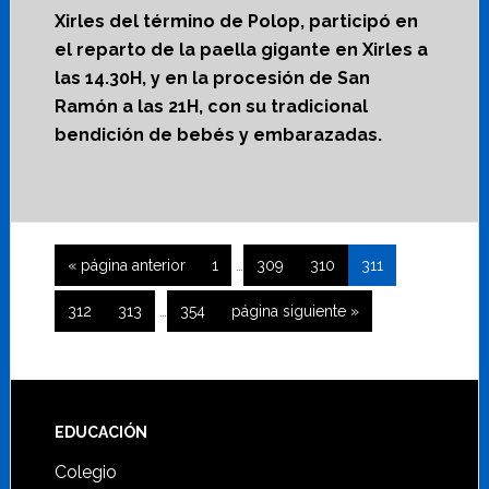
Xirles del término de Polop, participó en
el reparto de la paella gigante en Xirles a
las 14.30H, y en la procesión de San
Ramón a las 21H, con su tradicional
bendición de bebés y embarazadas.
Páginas
Ir
Página
Página
Página
Página
«
página anterior
1
…
309
310
311
intermedias
a
Páginas
omitidas
Página
Página
Página
Ir
312
313
…
354
página siguiente »
la
intermedias
a
omitidas
la
Footer
EDUCACIÓN
Colegio