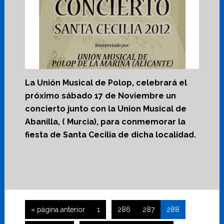
La Unión Musical de Polop, celebrará el
próximo sábado 17 de Noviembre un
concierto junto con la Union Musical de
Abanilla, ( Murcia), para conmemorar la
fiesta de Santa Cecilia de dicha localidad.
Páginas
Ir
Página
Página
Página
Página
«
página anterior
1
…
286
287
288
intermedias
a