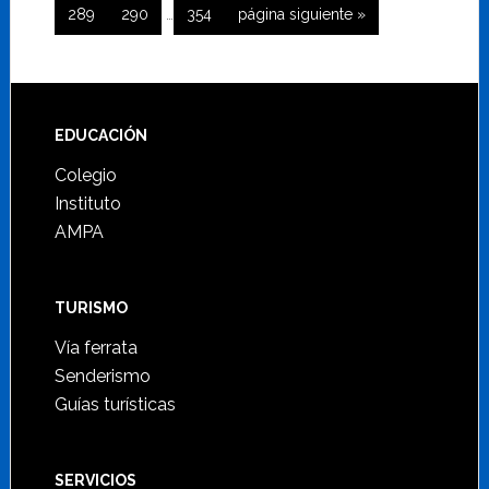
Páginas
omitidas
Página
Página
Página
Ir
289
290
…
354
página siguiente »
la
intermedias
a
omitidas
la
Footer
EDUCACIÓN
Colegio
Instituto
AMPA
TURISMO
Vía ferrata
Senderismo
Guías turísticas
SERVICIOS