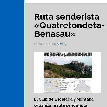
Ruta senderista
«Quatretondeta-
Benasau»
22/01/2013
POR
ADMIN
El Club de Escalada y Montaña
organiza la ruta senderista