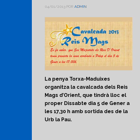
04/01/2013
POR
ADMIN
La penya Torxa-Maduixes
organitza la cavalcada dels Reis
Mags d’Orient, que tindrà lloc el
proper Dissabte dia 5 de Gener a
les 17,30 h amb sortida des de la
Urb la Pau.