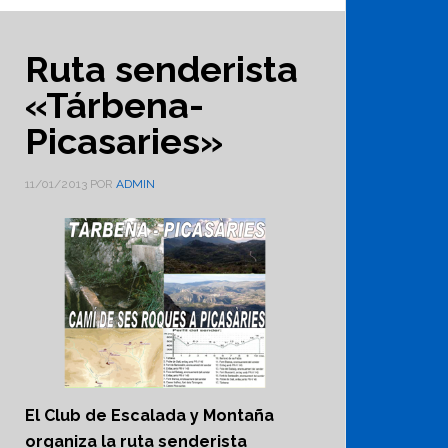
Ruta senderista
«Tárbena-
Picasaries»
11/01/2013
POR
ADMIN
El Club de Escalada y Montaña
organiza la ruta senderista