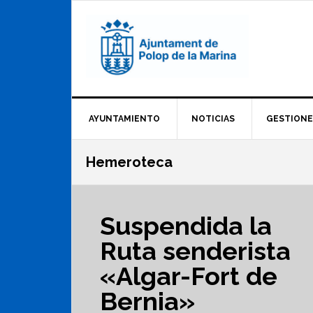
Saltar
Saltar
Saltar
a
al
al
la
contenido
pie
navegación
principal
de
principal
página
AYUNTAMIENTO
NOTICIAS
GESTIONE
Hemeroteca
Suspendida la
Ruta senderista
«Algar-Fort de
Bernia»