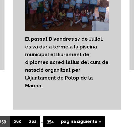
El passat Divendres 17 de Juliol,
es va dur a terme a la piscina
municipal el lliurament de
diplomes acreditatius del curs de
natació organitzat per
l’Ajuntament de Polop de la
Marina.
Páginas
Página
Página
Página
Página
Ir
259
260
261
…
354
página siguiente »
intermedias
a
omitidas