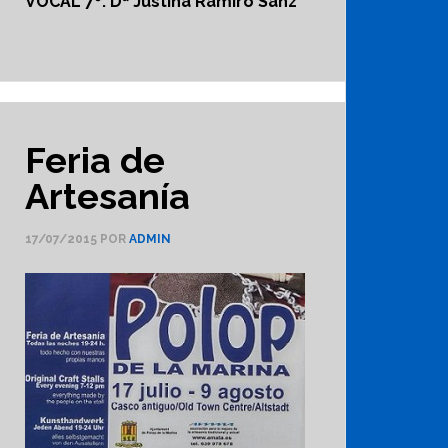
VOCAL 7º: Dª Justina Ramiro Sanz
Feria de
Artesanía
17/07/2015
POR
ADMIN