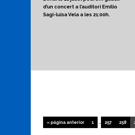
d’un concert a l’auditori Emilio
Sagi-luisa Vela a les 21:00h.
Páginas
Ir
Página
Página
Página
«
página anterior
1
…
257
258
intermedias
a
omitidas