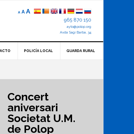
Reducir
Tamaño
Aumentar
A
A
A
el
de
el
965 870 150
tamaño
letra
de
ayto@polop.org
tamaño
letra.
normal.
Avda Sagi Barba, 34
de
letra
ACTO
POLICÍA LOCAL
GUARDA RURAL
Concert
aniversari
Societat U.M.
de Polop