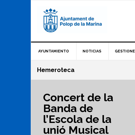
Saltar
Saltar
Saltar
a
al
al
la
contenido
pie
navegación
principal
de
principal
página
AYUNTAMIENTO
NOTICIAS
GESTIONE
Hemeroteca
Concert de la
Banda de
l’Escola de la
unió Musical